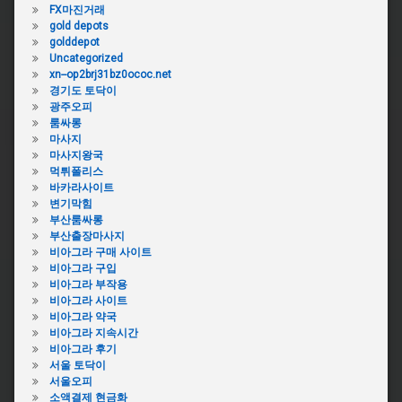
FX마진거래
gold depots
golddepot
Uncategorized
xn--op2brj31bz0ococ.net
경기도 토닥이
광주오피
룸싸롱
마사지
마사지왕국
먹튀폴리스
바카라사이트
변기막힘
부산룸싸롱
부산출장마사지
비아그라 구매 사이트
비아그라 구입
비아그라 부작용
비아그라 사이트
비아그라 약국
비아그라 지속시간
비아그라 후기
서울 토닥이
서울오피
소액결제 현금화