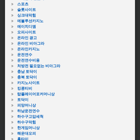
스포츠
슬롯사이트
싱크대막힘
에볼루션카지노
에이치디엠
오피사이트
온라인 광고
온라인 비아그라
온라인카지노
운전연수
운전연수비용
처방전 필요없는 비아그라
충남 토닥이
충북 토닥이
카지노사이트
킹콩티비
탑플레이어포커머니상
토닥이
피망머니상
하남운전연수
하수구고압세척
하수구막힘
한게임머니상
해운대오피
홈타이