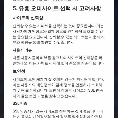
5. 유흥 오피사이트 선택 시 고려사항
사이트의 신뢰성
신뢰할 수 있는 사이트를 선택하는 것이 중요합니다. 이는
사용자의 개인정보와 결제 정보를 안전하게 보호할 수 있
는 중요한 요소입니다. 신뢰할 수 있는 사이트는 사용자 리
뷰와 평판을 통해 확인할 수 있습니다.
사용자 리뷰
다른 사용자들의 리뷰를 참고하여 사이트의 신뢰성을 확
인하세요. 이는 사이트 선택에 있어 중요한 기준이 됩니다.
보안성
사이트의 보안 체계가 잘 갖춰져 있는지 확인해야 합니다.
이는 사용자의 개인정보와 결제 정보를 안전하게 보호하
기 위해 필수적입니다. 보안이 강화된 사이트는 SSL 인증
서와 같은 보안 기능을 갖추고 있습니다.
SSL 인증
SSL 인증서가 있는 사이트를 선택하는 것이 좋습니다. 이
는 사용자의 개인정보와 결제 정보를 암호화하여 안전하