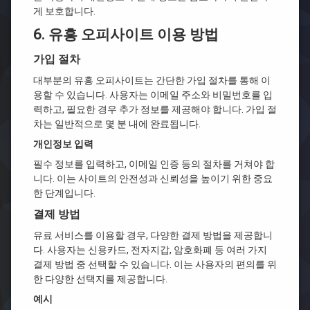
게 보호합니다.
6. 유흥 오피사이트 이용 방법
가입 절차
대부분의 유흥 오피사이트는 간단한 가입 절차를 통해 이
용할 수 있습니다. 사용자는 이메일 주소와 비밀번호를 입
력하고, 필요한 경우 추가 정보를 제공해야 합니다. 가입 절
차는 일반적으로 몇 분 내에 완료됩니다.
개인정보 입력
필수 정보를 입력하고, 이메일 인증 등의 절차를 거쳐야 합
니다. 이는 사이트의 안전성과 신뢰성을 높이기 위한 중요
한 단계입니다.
결제 방법
유료 서비스를 이용할 경우, 다양한 결제 방법을 제공합니
다. 사용자는 신용카드, 전자지갑, 암호화폐 등 여러 가지
결제 방법 중 선택할 수 있습니다. 이는 사용자의 편의를 위
한 다양한 선택지를 제공합니다.
예시