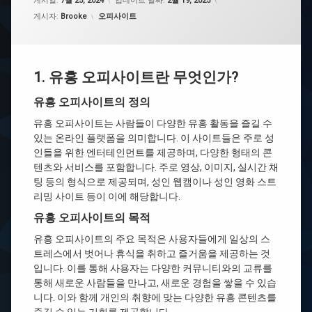
게시일:
7월 25, 2024
업데이트 날짜:
2월 19, 2025
카테고리:
게시자:
Brooke
오피사이트
1. 유흥 오피사이트란 무엇인가?
유흥 오피사이트의 정의
유흥 오피사이트는 사람들이 다양한 유흥 활동을 즐길 수
있는 온라인 플랫폼을 의미합니다. 이 사이트들은 주로 성
인들을 위한 엔터테인먼트를 제공하며, 다양한 형태의 콘
텐츠와 서비스를 포함합니다. 주로 영상, 이미지, 실시간 채
팅 등의 형식으로 제공되며, 성인 웹캠이나 성인 영화 스트
리밍 사이트 등이 이에 해당합니다.
유흥 오피사이트의 목적
유흥 오피사이트의 주요 목적은 사용자들에게 일상의 스
트레스에서 벗어나 휴식을 취하고 즐거움을 제공하는 것
입니다. 이를 통해 사용자는 다양한 커뮤니티와의 교류를
통해 새로운 사람들을 만나고, 새로운 경험을 쌓을 수 있습
니다. 이와 함께 개인의 취향에 맞는 다양한 유흥 콘텐츠를