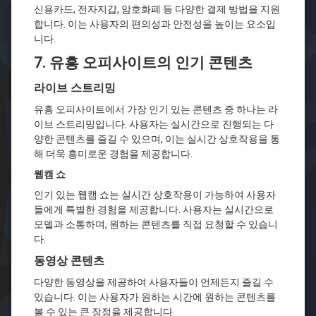
신용카드, 전자지갑, 암호화폐 등 다양한 결제 방법을 지원
합니다. 이는 사용자의 편의성과 안전성을 높이는 요소입
니다.
7. 유흥 오피사이트의 인기 콘텐츠
라이브 스트리밍
유흥 오피사이트에서 가장 인기 있는 콘텐츠 중 하나는 라
이브 스트리밍입니다. 사용자는 실시간으로 진행되는 다
양한 콘텐츠를 즐길 수 있으며, 이는 실시간 상호작용을 통
해 더욱 흥미로운 경험을 제공합니다.
웹캠 쇼
인기 있는 웹캠 쇼는 실시간 상호작용이 가능하여 사용자
들에게 특별한 경험을 제공합니다. 사용자는 실시간으로
모델과 소통하며, 원하는 콘텐츠를 직접 요청할 수 있습니
다.
동영상 콘텐츠
다양한 동영상을 제공하여 사용자들이 언제든지 즐길 수
있습니다. 이는 사용자가 원하는 시간에 원하는 콘텐츠를
볼 수 있는 큰 장점을 제공합니다.