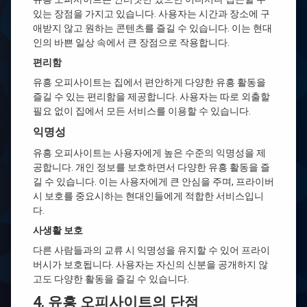
있는 장점을 가지고 있습니다. 사용자는 시간과 장소에 구
애받지 않고 원하는 콘텐츠를 즐길 수 있습니다. 이는 현대
인의 바쁜 일상 속에서 큰 장점으로 작용합니다.
편리함
유흥 오피사이트는 집에서 편안하게 다양한 유흥 활동을
즐길 수 있는 편리함을 제공합니다. 사용자는 따로 외출할
필요 없이 집에서 모든 서비스를 이용할 수 있습니다.
익명성
유흥 오피사이트는 사용자에게 높은 수준의 익명성을 제
공합니다. 개인 정보를 보호하면서 다양한 유흥 활동을 즐
길 수 있습니다. 이는 사용자에게 큰 안심을 주며, 프라이버
시 보호를 중요시하는 현대인들에게 적합한 서비스입니
다.
사생활 보호
다른 사람들과의 교류 시 익명성을 유지할 수 있어 프라이
버시가 보호됩니다. 사용자는 자신의 신분을 공개하지 않
고도 다양한 활동을 즐길 수 있습니다.
4. 유흥 오피사이트의 단점