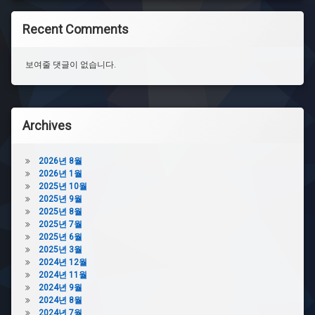
Recent Comments
보여줄 댓글이 없습니다.
Archives
2026년 8월
2026년 1월
2025년 10월
2025년 9월
2025년 8월
2025년 7월
2025년 6월
2025년 3월
2024년 12월
2024년 11월
2024년 9월
2024년 8월
2024년 7월