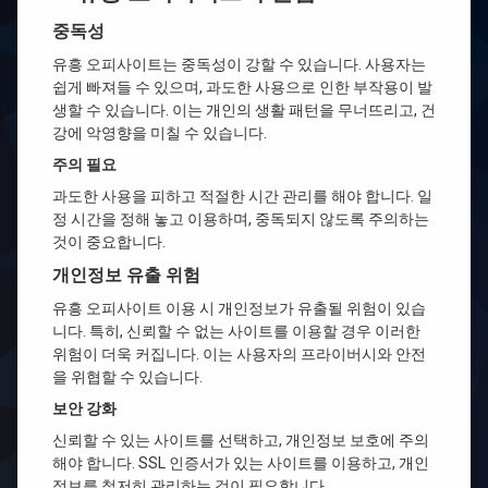
중독성
유흥 오피사이트는 중독성이 강할 수 있습니다. 사용자는
쉽게 빠져들 수 있으며, 과도한 사용으로 인한 부작용이 발
생할 수 있습니다. 이는 개인의 생활 패턴을 무너뜨리고, 건
강에 악영향을 미칠 수 있습니다.
주의 필요
과도한 사용을 피하고 적절한 시간 관리를 해야 합니다. 일
정 시간을 정해 놓고 이용하며, 중독되지 않도록 주의하는
것이 중요합니다.
개인정보 유출 위험
유흥 오피사이트 이용 시 개인정보가 유출될 위험이 있습
니다. 특히, 신뢰할 수 없는 사이트를 이용할 경우 이러한
위험이 더욱 커집니다. 이는 사용자의 프라이버시와 안전
을 위협할 수 있습니다.
보안 강화
신뢰할 수 있는 사이트를 선택하고, 개인정보 보호에 주의
해야 합니다. SSL 인증서가 있는 사이트를 이용하고, 개인
정보를 철저히 관리하는 것이 필요합니다.