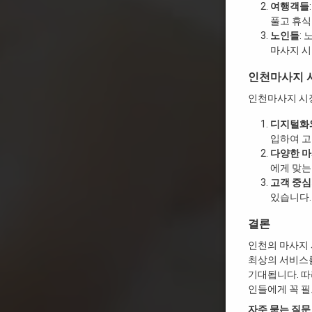
여행객들
풀고 휴식
노인들
:
마사지 시
인천마사지 
인천마사지 시장
디지털화와
입하여 고
다양한 마
에게 맞는
고객 중심
있습니다.
결론
인천의 마사지
최상의 서비스
기대됩니다. 
인들에게 꼭 필
자주 묻는 질문 