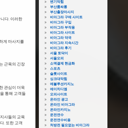
변기막힘
부산룸싸롱
부산출장마사지
비아그라 구매 사이트
니다. 이러한
비아그라 구입
비아그라 부작용
비아그라 사이트
비아그라 약국
안하게 마사지를
비아그라 지속시간
비아그라 후기
서울 토닥이
서울오피
소액결제 현금화
는 근육의 긴장
스포츠
슬롯사이트
싱크대막힘
에볼루션카지노
한 관심이 더욱
에이치디엠
을 통해 고객들
오피사이트
온라인 광고
온라인 비아그라
온라인카지노
운전연수
사지사들의 교육
운전연수비용
다. 또한 고객
처방전 필요없는 비아그라