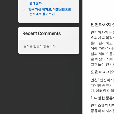
편해질까
양육·재산·위자료, 이혼상담으로
순서대로 풀어보기
인천마사지 
인천마사지는 오
Recent Comments
효과가 과학적으
통이 편리하고
보여줄 댓글이 없습니다.
이에 따라 마사
설과 서비스를
로 최상의 서비
고객들이 편안하
인천마사지의
인천1인샵마사지
다양한 종류의
다. 이러한 다
1. 다양한 종
인천스웨디시마사
종류의 마사지를