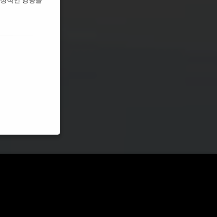
긍정적인 영향을