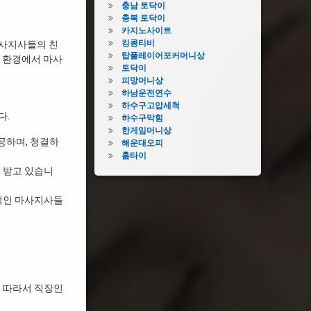
충남 토닥이
충북 토닥이
카지노사이트
킹콩티비
마사지사들의 친
탑플레이어포커머니상
 환경에서 마사
토닥이
피망머니상
하남운전연수
하수구고압세척
다.
하수구막힘
한게임머니상
공하며, 청결하
해운대오피
홈타이
 받고 있습니
문적인 마사지사들
. 따라서 직장인