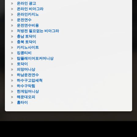
온라인 광고
온라인 비아그라
온라인카지노
운전연수
운전연수비용
처방전 필요없는 비아그라
충남 토닥이
충북 토닥이
카지노사이트
킹콩티비
탑플레이어포커머니상
토닥이
피망머니상
하남운전연수
하수구고압세척
하수구막힘
한게임머니상
해운대오피
홈타이