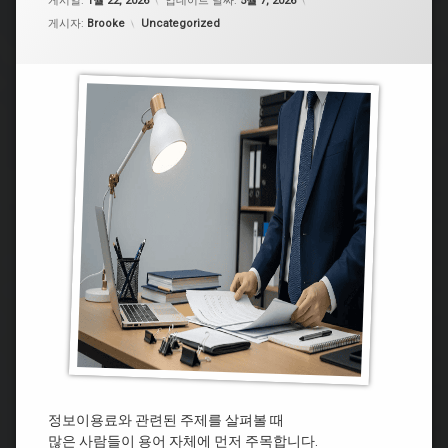
게시일:
1월 22, 2026
업데이트 날짜:
5월 7, 2026
카테고리:
게시자:
Brooke
Uncategorized
정보이용료와 관련된 주제를 살펴볼 때
많은 사람들이 용어 자체에 먼저 주목합니다.