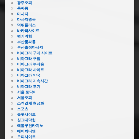
광주오피
룸싸롱
마사지
마사지왕국
먹튀폴리스
바카라사이트
변기막힘
부산룸싸롱
부산출장마사지
비아그라 구매 사이트
비아그라 구입
비아그라 부작용
비아그라 사이트
비아그라 약국
비아그라 지속시간
비아그라 후기
서울 토닥이
서울오피
소액결제 현금화
스포츠
슬롯사이트
싱크대막힘
에볼루션카지노
에이치디엠
오피사이트