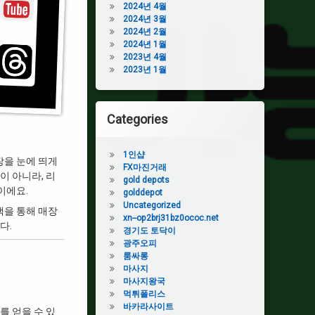
2024년 4월
2024년 3월
2024년 2월
2024년 1월
2023년 4월
2023년 1월
Categories
1인샵
장을 눈에 띄게
FX마진거래
이 아니라, 리
gold depots
이에요.
golddepot
Uncategorized
색을 통해 매장
xn--op2brj31bz0ococ.net
다.
경기도 토닥이
광주오피
룸싸롱
마사지
마사지왕국
먹튀폴리스
바카라사이트
를 얻을 수 있