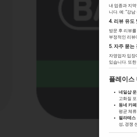
내 업종과 지역
니다. 예: “강남
4. 리뷰 유도
방문 후 리뷰를
부정적인 리뷰에
5. 자주 묻는
자영업자 입장에
있습니다. 또한
플레이스 
네일샵 운
고화질 포
동네 카페
평균 체류
필라테스 
성, 경쟁