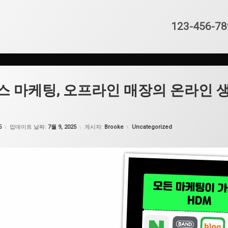
전화 :
123-456-78
 마케팅, 오프라인 매장의 온라인 
카테고리:
5
업데이트 날짜:
7월 9, 2025
게시자:
Brooke
Uncategorized