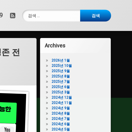
검색:
RSS
9
Archives
생존 전
2026년 1월
2025년 10월
2025년 9월
2025년 8월
2025년 7월
2025년 6월
2025년 3월
2024년 12월
2024년 11월
2024년 9월
2024년 8월
2024년 7월
2024년 6월
2024년 5월