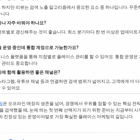
 하지만 리뷰는 검색 노출 알고리즘에서 중요한 요소 중 하나입니다. 꾸준
니다.
얼마나 자주 바꿔야 하나요?
벤트별로 갱신해주는 것이 좋습니다. 최소 분기마다 한 번 이상은 업데이트
점을 운영 중인데 통합 계정으로 가능한가요?
니스 플랫폼을 통해 지점별로 플레이스 관리를 할 수 있어요. 통합 운영은
 관리도 중요합니다.
 외에 함께 활용하면 좋은 채널은?
스타그램, 유튜브 채널 등과 연결하면 검색 범위가 넓어지고, 고객에게 더 
 수 있어요.
팅
은 오프라인 매장의 생존을 넘어, 경쟁에서 우위를 점할 수 있는 핵심 전
을 검색했을 때, 눈에 띄는 첫 번째 선택지가 되기 위한 준비는 지금부터 시
와 진정성 있는 운영이야말로 가장 확실한 플레이스 마케팅의 길입니다.