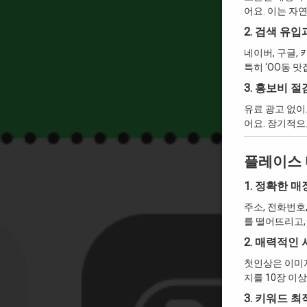
어요. 이는 자
2. 검색 유
네이버, 구글,
특히 ‘OO동 맛
3. 홍보비 절
유료 광고 없이
어요. 장기적으
플레이스 
1. 정확한 매
주소, 전화번호
를 떨어뜨리고,
2. 매력적인
첫인상은 이미지
지를 10장 이
3. 키워드 