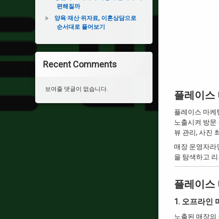
편해질까
양육·재산·위자료, 이혼상담으로
순서대로 풀어보기
Recent Comments
보여줄 댓글이 없습니다.
플레이스
플레이스 마케팅
노출시켜 방문 
뷰 관리, 사진
매장 운영자라면
을 탐색하고 리
플레이스 
1. 오프라인
노출된 매장의 