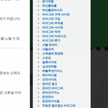
변기막힘
부산룸싸롱
부산출장마사지
비아그라 구매 사이트
과가 커집니다.
비아그라 구입
비아그라 부작용
비아그라 사이트
비아그라 약국
비아그라 지속시간
을 노릴 수 있
비아그라 후기
서울 토닥이
서울오피
소액결제 현금화
스포츠
슬롯사이트
싱크대막힘
에볼루션카지노
 정보는 신뢰도
에이치디엠
오피사이트
온라인 광고
온라인 비아그라
담은 고화질 이미
온라인카지노
운전연수
운전연수비용
처방전 필요없는 비아그라