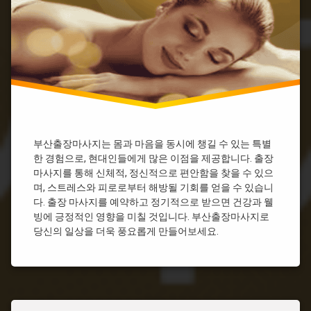
어
부
산
부
경
샵
부
산
일
본
부산출장마사지는 몸과 마음을 동시에 챙길 수 있는 특별
인
한 경험으로, 현대인들에게 많은 이점을 제공합니다. 출장
홈
케
마사지를 통해 신체적, 정신적으로 편안함을 찾을 수 있으
어
며, 스트레스와 피로로부터 해방될 기회를 얻을 수 있습니
다. 출장 마사지를 예약하고 정기적으로 받으면 건강과 웰
부
산
빙에 긍정적인 영향을 미칠 것입니다. 부산출장마사지로
한
당신의 일상을 더욱 풍요롭게 만들어보세요.
국
관
리
사
부
산