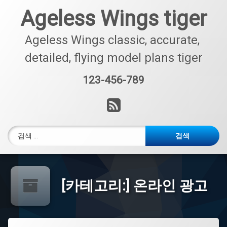
콘
Ageless Wings tiger
텐
츠
로
Ageless Wings classic, accurate, 
바
detailed, flying model plans tiger
로
가
123-456-789
기
전화 :
RSS
검색:
[카테고리:]
온라인 광고