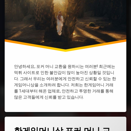
안녕하세요, 포커 머니 교환을 원하시는 여러분! 최근에는
먹튀 사이트로 인한 불안감이 많이 높아진 상황일 것입니
다. 그래서 우리는 여러분에게 안전하고 신뢰할 수 있는 한
게임머니상을 소개하려 합니다. 저희는 한게임머니 거래
를 1세대부터 해온 업체로, 안전하고 투명한 거래를 통해
많은 고객들에게 신뢰를 받고 있습니다.
태
한게임머니상 포커 머니 교
그