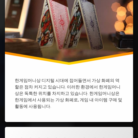
식
니
머
상
니
한
상
게
한
임
게
머
임
니
포
상
커
추
현
천
금
화
한게임머니상 디지털 시대에 접어들면서 가상 화폐의 역
할은 점차 커지고 있습니다. 이러한 환경에서 한게임머니
상은 독특한 위치를 차지하고 있습니다. 한게임머니상은
한게임에서 사용되는 가상 화폐로, 게임 내 아이템 구매 및
활동에 사용됩니다.
태