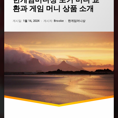
환과 게임 머니 상품 소개
한
게
임
업데이트 날짜:
2월 19, 2025
카테고리:
머
게시일:
1월 16, 2024
게시자:
Brooke
한게임머니상
니
상