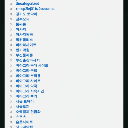
Uncategorized
xn--op2brj31bz0ococ.net
경기도 토닥이
광주오피
룸싸롱
마사지
마사지왕국
먹튀폴리스
바카라사이트
변기막힘
부산룸싸롱
부산출장마사지
비아그라 구매 사이트
비아그라 구입
비아그라 부작용
비아그라 사이트
비아그라 약국
비아그라 지속시간
비아그라 후기
서울 토닥이
서울오피
소액결제 현금화
스포츠
슬롯사이트
싱크대막힘