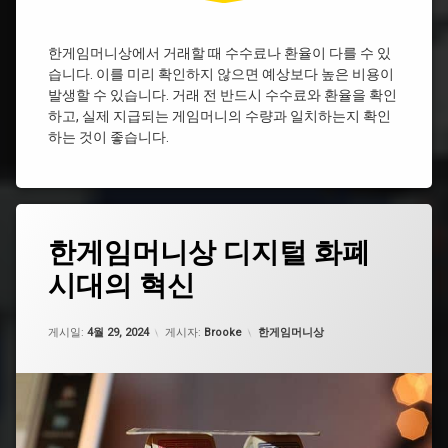
섯
상
다
머
한게임머니상에서 거래할 때 수수료나 환율이 다를 수 있
니
상
습니다. 이를 미리 확인하지 않으면 예상보다 높은 비용이
시
발생할 수 있습니다. 거래 전 반드시 수수료와 환율을 확인
세
하고, 실제 지급되는 게임머니의 수량과 일치하는지 확인
한
하는 것이 좋습니다.
게
임
포
커
머
태
니
한게임머니상 디지털 화폐
그
상
시대의 혁신
시
한
세
게
임
한
업데이트 날짜:
5월 7, 2026
카테고리:
머
게시일:
4월 29, 2024
게시자:
Brooke
한게임머니상
게
니
임
포
한
커
게
클
임
래
머