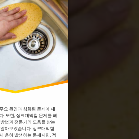
베이킹소다
물
소다
소다
주요 원인과 심화된 문제에 대
. 또한, 싱크대막힘 문제를 해
 방법과 전문가의 도움을 받는
 알아보았습니다. 싱크대막힘
서 흔히 발생하는 문제지만, 적