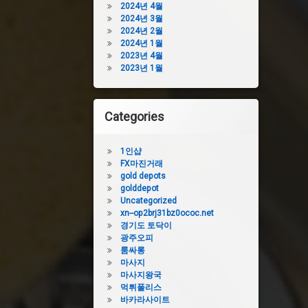
2024년 4월
2024년 3월
2024년 2월
2024년 1월
2023년 4월
2023년 1월
Categories
1인샵
FX마진거래
gold depots
golddepot
Uncategorized
xn--op2brj31bz0ococ.net
경기도 토닥이
광주오피
룸싸롱
마사지
마사지왕국
먹튀폴리스
바카라사이트