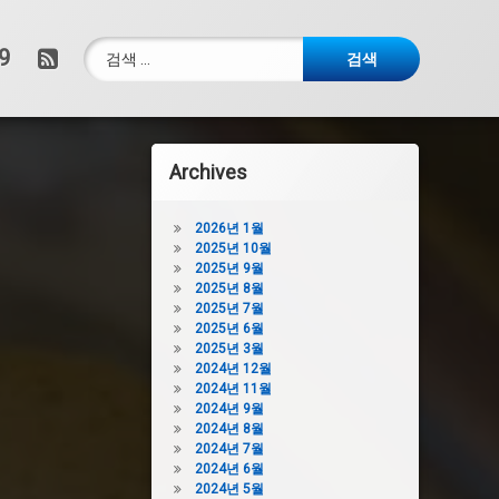
검색:
RSS
9
Archives
2026년 1월
2025년 10월
2025년 9월
2025년 8월
2025년 7월
2025년 6월
2025년 3월
2024년 12월
2024년 11월
2024년 9월
2024년 8월
2024년 7월
2024년 6월
2024년 5월