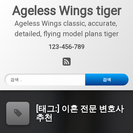
콘
Ageless Wings tiger
텐
츠
로
Ageless Wings classic, accurate, 
바
detailed, flying model plans tiger
로
가
123-456-789
기
전화 :
RSS
검색:
[태그:]
이혼 전문 변호사
추천